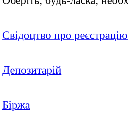
Оберіть, будь-ласка, необ
Свідоцтво про реєстрацію
Депозитарій
Біржа