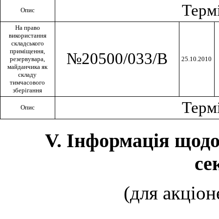
Термi
Опис
На право
використання
складського
примiщення,
№20500/033/В
резервувара,
25.10.2010
майданчика як
складу
тимчасового
зберiгання
Термi
Опис
V. Інформація щод
се
(для акціон