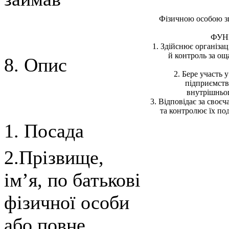
Фiзичною особою зг
ФУН
1. Здiйснює органiзац
й контроль за ощ
8. Опис
2. Бере участь 
пiдприємств
внутрiшньог
3. Вiдповiдає за своє
та контролює їх по
1. Посада
2.Прізвище,
ім’я, по батькові
фізичної особи
або повне