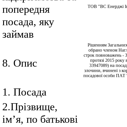
попередня
ТОВ "ВС Енерджi Iн
посада, яку
займав
Рiшенням Загальних
обрано членом Нагл
строк повноважень - 
8. Опис
протязi 2015 рок
33947089) на посад
злочини, вчиненi з ко
посадової особи ПАТ "
1. Посада
2.Прізвище,
ім’я, по батькові