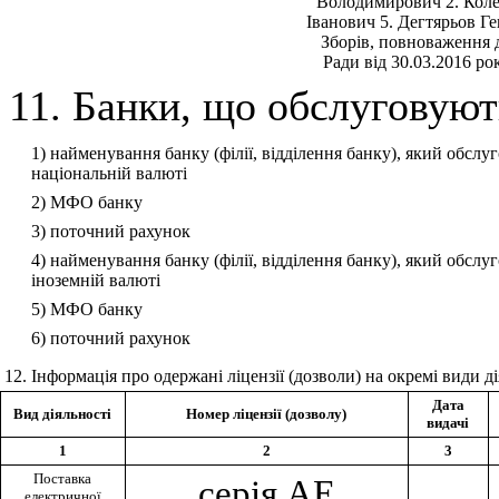
Володимирович 2. Коле
Iванович 5. Дегтярьов Г
Зборiв, повноваження д
Ради вiд 30.03.2016 р
11. Банки, що обслуговуют
1) найменування банку (філії, відділення банку), який обслу
національній валюті
2) МФО банку
3) поточний рахунок
4) найменування банку (філії, відділення банку), який обслу
іноземній валюті
5) МФО банку
6) поточний рахунок
12. Інформація про одержані ліцензії (дозволи) на окремі види д
Дата
Вид діяльності
Номер ліцензії (дозволу)
видачі
1
2
3
Поставка
серiя АЕ
електричної