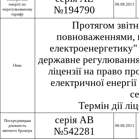
енергiї по
06.08.2013
№194790
нерегульованому
тарифу
Протягом звiтн
повноваженнями, 
електроенергетику" 
державне регулювання
Опис
лiцензiї на право п
електричної енергi
с
Термiн дiї лiц
серiя АВ
Посередницька
дiяльнiсть
06.06.2011
№542281
митного брокера