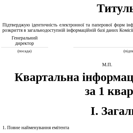
Титул
Підтверджую ідентичність електронної та паперової форм інфор
розкриття в загальнодоступній інформаційній базі даних Комісії
Генеральний
директор
(посада)
(підп
М.П.
Квартальна інформаці
за 1 ква
I. Загал
1. Повне найменування емітента