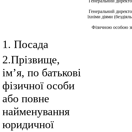
Генеральний директо
Генеральний директор
їхнiми дiями (бездiял
Фiзичною особою зг
1. Посада
2.Прізвище,
ім’я, по батькові
фізичної особи
або повне
найменування
юридичної