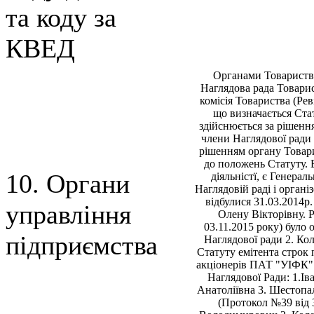
та коду за
КВЕД
Органами Товариства 
Наглядова рада Товарис
комiсiя Товариства (Ре
що визначається Ста
здiйснюється за рiшенн
члени Наглядової ради 
рiшенням органу Товари
до положень Статуту.
10. Органи
дiяльнiстї, є Генера
Наглядовiй радi i орган
вiдбулися 31.03.2014р
управління
Олену Вiкторiвну. 
03.11.2015 року) було
підприємства
Наглядової ради 2. Ко
Статуту емiтента строк 
акцiонерiв ПАТ "УIФК" 
Наглядової Ради: 1.I
Анатолiївна 3. Шестопа
(Протокол №39 вiд 3