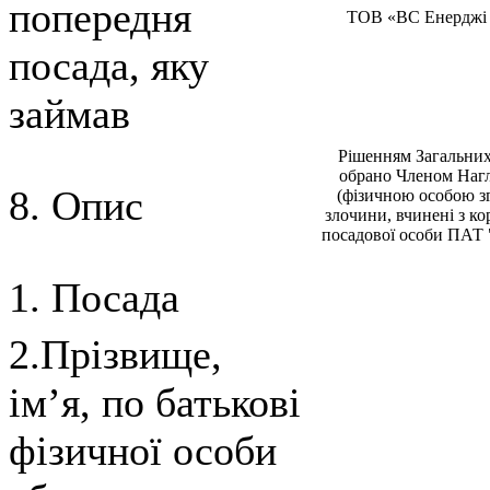
попередня
ТОВ «ВС Енерджi 
посада, яку
займав
Рiшенням Загальних
обрано Членом Нагл
8. Опис
(фiзичною особою з
злочини, вчиненi з ко
посадової особи ПАТ "
1. Посада
2.Прізвище,
ім’я, по батькові
фізичної особи