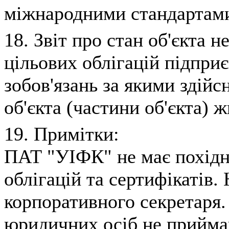
міжнародними стандартами
18. Звіт про стан об'єкта н
цільових облігацій підпри
зобов'язань за якими здій
об'єкта (частини об'єкта) 
19. Примітки:
ПАТ "УIФК" не має похiдни
облiгацiй та сертифiкатiв.
корпоративного секретаря. 
юридичних осiб не прийма